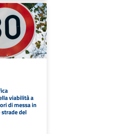
ica
la viabilità a
ori di messa in
 strade del