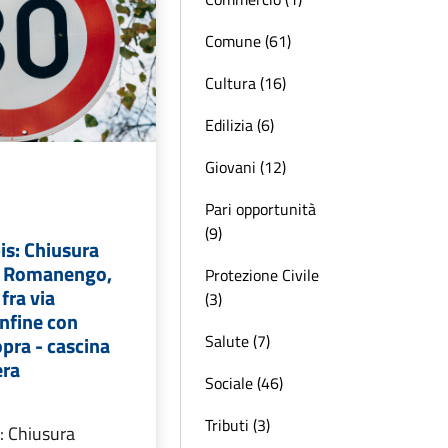
Comune (61)
Cultura (16)
Edilizia (6)
Giovani (12)
Pari opportunità
(9)
is: Chiusura
in Romanengo,
Protezione Civile
fra via
(3)
nfine con
Salute (7)
opra - cascina
era
Sociale (46)
Tributi (3)
: Chiusura