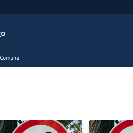
go
il Comune