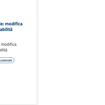
e: modifica
abilità
: modifica
ilità
tuzionale