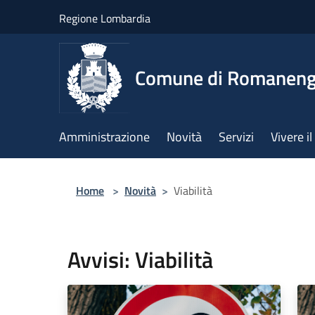
Salta al contenuto principale
Regione Lombardia
Comune di Romanen
Amministrazione
Novità
Servizi
Vivere 
Home
>
Novità
>
Viabilità
Avvisi: Viabilità