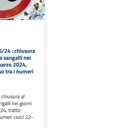
6/24 : chiusura
ia sangalli nei
marzo 2024,
o tra i numeri
 chiusura al
ngalli nei giorni
4, tratto
umeri civici 22-