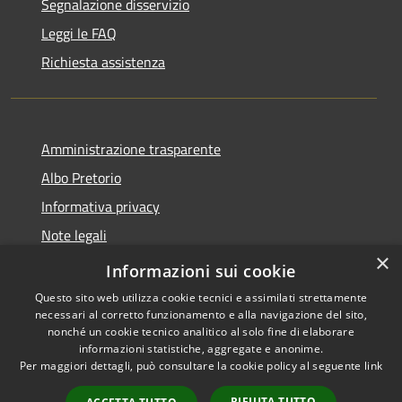
Segnalazione disservizio
Leggi le FAQ
Richiesta assistenza
Amministrazione trasparente
Albo Pretorio
Informativa privacy
Note legali
×
Dichiarazione di accessibilità
Informazioni sui cookie
Questo sito web utilizza cookie tecnici e assimilati strettamente
necessari al corretto funzionamento e alla navigazione del sito,
nonché un cookie tecnico analitico al solo fine di elaborare
informazioni statistiche, aggregate e anonime.
RSS
Copyright © 2026 • Comune di
Per maggiori dettagli, può consultare la cookie policy al seguente
link
Accessibilità
Romanengo • Powered by
Privacy
Municipium
Accesso
•
RIFIUTA TUTTO