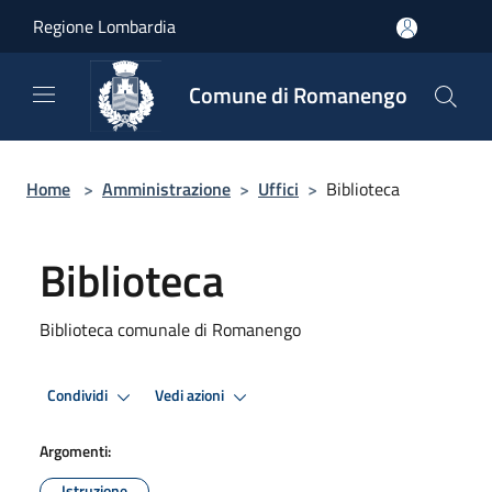
Salta al contenuto principale
Regione Lombardia
Comune di Romanengo
Home
>
Amministrazione
>
Uffici
>
Biblioteca
Biblioteca
Biblioteca comunale di Romanengo
Condividi
Vedi azioni
Argomenti:
Istruzione