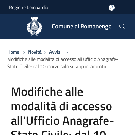
Salta al contenuto principale
Regione Lombardia
Comune di Romanengo
Home
>
Novità
>
Avvisi
>
Modifiche alle modalità di accesso all'Ufficio Anagrafe-
Stato Civile: dal 10 marzo solo su appuntamento
Modifiche alle
modalità di accesso
all'Ufficio Anagrafe-
Stato Civile: dal 10