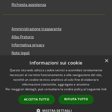
Richiesta assistenza
Amministrazione trasparente
Albo Pretorio
Informativa privacy
Note legali
×
Dichiarazione di accessibilità
Informazioni sui cookie
Questo sito web utilizza cookie tecnici e assimilati strettamente
necessari al corretto funzionamento e alla navigazione del sito,
nonché un cookie tecnico analitico al solo fine di elaborare
informazioni statistiche, aggregate e anonime.
RSS
Copyright © 2026 • Comune di
Per maggiori dettagli, può consultare la cookie policy al seguente
link
Accessibilità
Romanengo • Powered by
Privacy
Municipium
Accesso
•
RIFIUTA TUTTO
ACCETTA TUTTO
Cookie
redazione
Mappa del sito
MOSTRA DETTAGLI