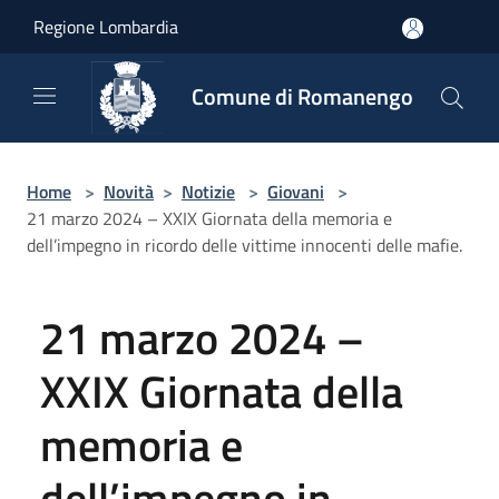
Salta al contenuto principale
Regione Lombardia
Comune di Romanengo
Home
>
Novità
>
Notizie
>
Giovani
>
21 marzo 2024 – XXIX Giornata della memoria e
dell’impegno in ricordo delle vittime innocenti delle mafie.
21 marzo 2024 –
XXIX Giornata della
memoria e
dell’impegno in