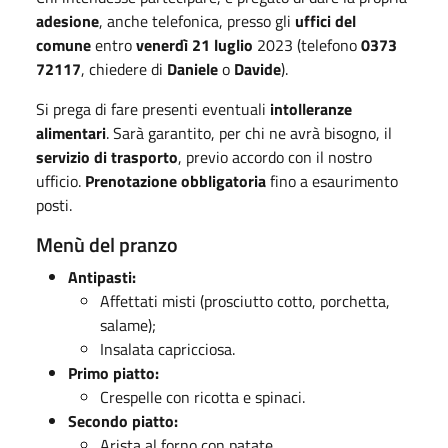
adesione
, anche telefonica, presso gli
uffici del
comune
entro
venerdì 21 luglio
2023 (telefono
0373
72117
, chiedere di
Daniele
o
Davide
).
Si prega di fare presenti eventuali
intolleranze
alimentari
. Sarà garantito, per chi ne avrà bisogno, il
servizio di trasporto
, previo accordo con il nostro
ufficio.
Prenotazione obbligatoria
fino a esaurimento
posti.
Menù del pranzo
Antipasti:
Affettati misti (prosciutto cotto, porchetta,
salame);
Insalata capricciosa.
Primo piatto:
Crespelle con ricotta e spinaci.
Secondo piatto:
Arista al forno con patate.