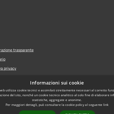
azione trasparente
orio
va privacy
i
Informazioni sui cookie
one di accessibilità
web utilizza cookie tecnici e assimilati strettamente necessari al corretto fu
azione del sito, nonché un cookie tecnico analitico al solo fine di elaborare i
statistiche, aggregate e anonime.
Per maggiori dettagli, può consultare la cookie policy al seguente
link